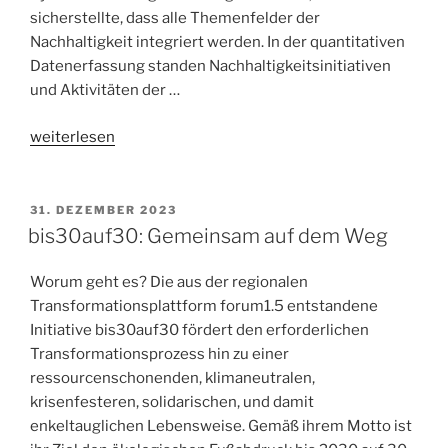
sicherstellte, dass alle Themenfelder der
Nachhaltigkeit integriert werden. In der quantitativen
Datenerfassung standen Nachhaltigkeitsinitiativen
und Aktivitäten der …
„Werkzeugkasten
weiterlesen
des
Wandels:
Vertiefte
31. DEZEMBER 2023
Erhebung
bis30auf30: Gemeinsam auf dem Weg
von
Akteur*innen
Worum geht es? Die aus der regionalen
und
Transformationsplattform forum1.5 entstandene
Kommunen
Initiative bis30auf30 fördert den erforderlichen
im
Transformationsprozess hin zu einer
Bereich
ressourcenschonenden, klimaneutralen,
Nachhaltig
krisenfesteren, solidarischen, und damit
Leben“
enkeltauglichen Lebensweise. Gemäß ihrem Motto ist