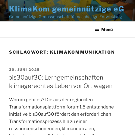
Zum
KlimaKom gemeinnützige eG
Inhalt
Gemeinnützige Genossenschaft für nachhaltige Entwicklung
springen
Menü
SCHLAGWORT:
KLIMAKOMMUNIKATION
30. JUNI 2025
bis30auf30: Lerngemeinschaften –
klimagerechtes Leben vor Ort wagen
Worum geht es? Die aus der regionalen
Transformationsplattform forum1.5 entstandene
Initiative bis30auf30 fördert den erforderlichen
Transformationsprozess hin zu einer
ressourcenschonenden, klimaneutralen,