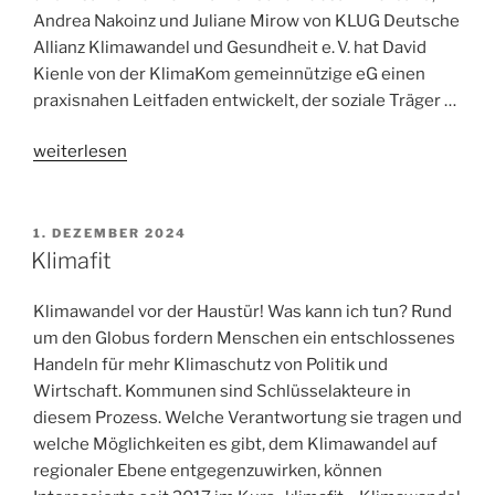
Andrea Nakoinz und Juliane Mirow von KLUG Deutsche
Allianz Klimawandel und Gesundheit e. V. hat David
Kienle von der KlimaKom gemeinnützige eG einen
praxisnahen Leitfaden entwickelt, der soziale Träger …
„Klimaanpassung
weiterlesen
in
der
Sozialen
1. DEZEMBER 2024
Arbeit
Klimafit
–
ein
Klimawandel vor der Haustür! Was kann ich tun? Rund
Leitfaden
um den Globus fordern Menschen ein entschlossenes
für
Handeln für mehr Klimaschutz von Politik und
Einrichtungen
Wirtschaft. Kommunen sind Schlüsselakteure in
und
diesem Prozess. Welche Verantwortung sie tragen und
Dienste“
welche Möglichkeiten es gibt, dem Klimawandel auf
regionaler Ebene entgegenzuwirken, können