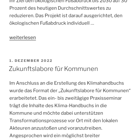
ihr Ziel den ökologischen Fußabdruck bis 2030 auf 30
Prozent des heutigen Durchschnittswertes zu
reduzieren. Das Projekt ist darauf ausgerichtet, den
ökologischen Fußabdruck individuell …
„bis30auf30:
weiterlesen
Gemeinsam
auf
dem
1. DEZEMBER 2022
Weg“
Zukunftslabore für Kommunen
Im Anschluss an die Erstellung des Klimahandbuchs
wurde das Format der „Zukunftslabore für Kommunen“
erarbeitetet. Das ein- bis zweitägige Praxisseminar
trägt die Inhalte des Klima-Handbuchs in die
Kommune und möchte dabei unterstützen
Transformationsprozesse vor Ort mit den lokalen
Akteuren anzustoßen und voranzutreiben.
Angesprochen wird ein möglichst breiter