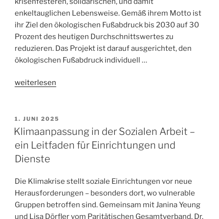
krisenfesteren, solidarischen, und damit
enkeltauglichen Lebensweise. Gemäß ihrem Motto ist
ihr Ziel den ökologischen Fußabdruck bis 2030 auf 30
Prozent des heutigen Durchschnittswertes zu
reduzieren. Das Projekt ist darauf ausgerichtet, den
ökologischen Fußabdruck individuell …
„bis30auf30:
weiterlesen
Lerngemeinschaften
–
klimagerechtes
1. JUNI 2025
Leben
Klimaanpassung in der Sozialen Arbeit –
vor
ein Leitfaden für Einrichtungen und
Ort
Dienste
wagen“
Die Klimakrise stellt soziale Einrichtungen vor neue
Herausforderungen – besonders dort, wo vulnerable
Gruppen betroffen sind. Gemeinsam mit Janina Yeung
und Lisa Dörfler vom Paritätischen Gesamtverband, Dr.