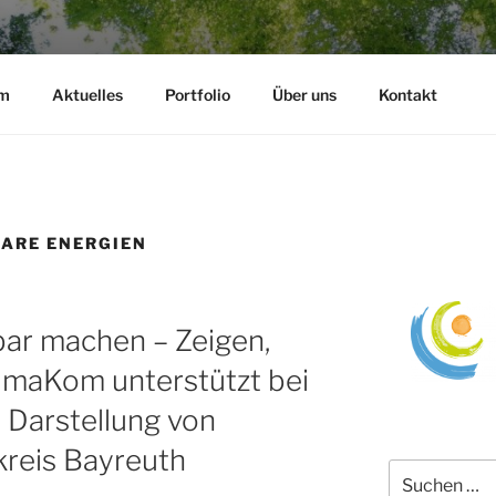
gemeinnützige eG
m
Aktuelles
Portfolio
Über uns
Kontakt
 für nachhaltige Entwicklung
ARE ENERGIEN
bar machen – Zeigen,
limaKom unterstützt bei
 Darstellung von
kreis Bayreuth
Suchen
nach: