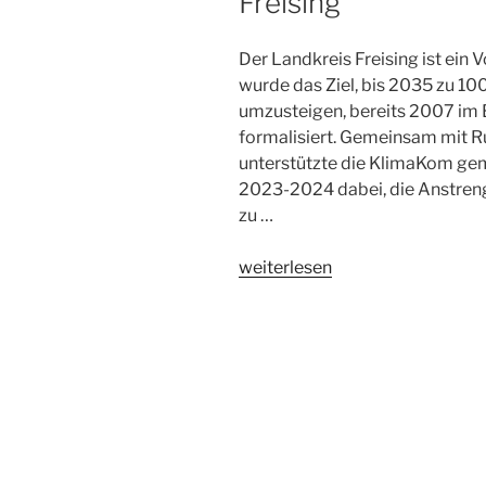
Freising
Der Landkreis Freising ist ein 
wurde das Ziel, bis 2035 zu 10
umzusteigen, bereits 2007 im
formalisiert. Gemeinsam mit Ru
unterstützte die KlimaKom gem
2023-2024 dabei, die Anstreng
zu …
„Energie-
weiterlesen
und
Treibhausgasbilanzierung
und
Potenzialanalyse
sowie
Prozessunterstützung
für
den