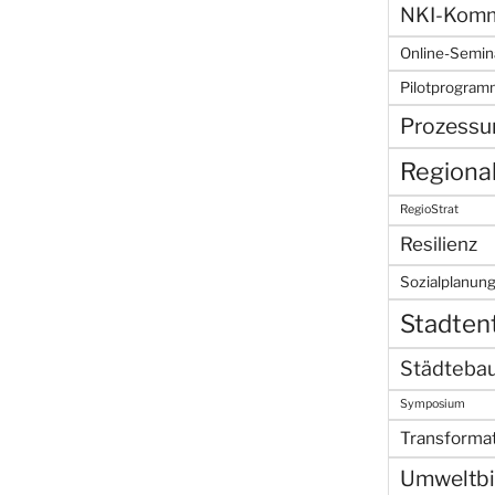
NKI-Kommu
Online-Semin
Pilotprogra
Prozessu
Regiona
RegioStrat
Resilienz
Sozialplanun
Stadten
Städteba
Symposium
Transforma
Umweltbi