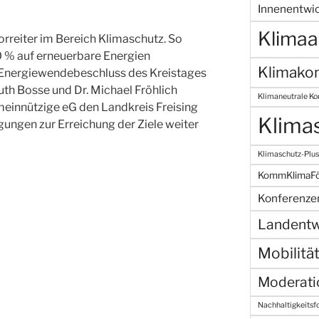
Innenentwi
Klima
Vorreiter im Bereich Klimaschutz. So
0 % auf erneuerbare Energien
Klimako
 Energiewendebeschluss des Kreistages
th Bosse und Dr. Michael Fröhlich
Klimaneutrale K
einnützige eG den Landkreis Freising
Klima
ungen zur Erreichung der Ziele weiter
Klimaschutz-Plus
KommKlimaF
Konferenze
Landentw
Mobilitä
Moderati
Nachhaltigkeitsf