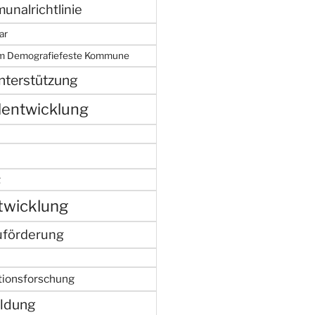
nalrichtlinie
ar
mm Demografiefeste Kommune
nterstützung
lentwicklung
g
twicklung
uförderung
tionsforschung
ldung