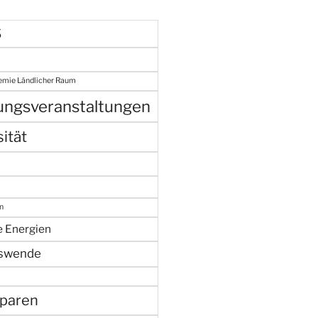
S
emie Ländlicher Raum
gungsveranstaltungen
ität
n
e Energien
swende
paren