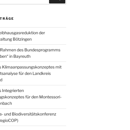
ITRÄGE
reibhausgasreduktion der
ltung Bötzingen
m Rahmen des Bundesprogramms
ben“ in Bayreuth
es Klimaanpassungskonzeptes mit
sanalyse für den Landkreis
nd
s Integrierten
gskonzeptes für den Montessori-
enbach
a- und Biodiversitätskonferenz
RegioCOP)