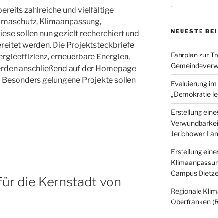
ereits zahlreiche und vielfältige
Klimaschutz, Klimaanpassung,
NEUESTE BE
iese sollen nun gezielt recherchiert und
ereitet werden. Die Projektsteckbriefe
Fahrplan zur T
ergieeffizienz, erneuerbare Energien,
Gemeindeverwa
werden anschließend auf der Homepage
. Besonders gelungene Projekte sollen
Evaluierung i
„Demokratie le
Erstellung ein
Verwundbarkeit
Jerichower La
Erstellung eine
Klimaanpassun
Campus Dietz
für die Kernstadt von
Regionale Klim
Oberfranken (