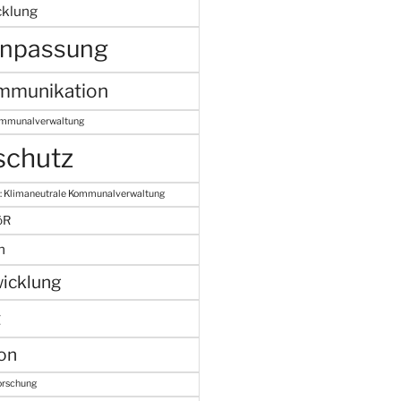
cklung
anpassung
mmunikation
ommunalverwaltung
schutz
: Klimaneutrale Kommunalverwaltung
öR
n
icklung
t
on
orschung