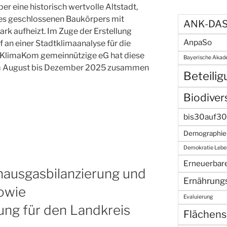
r eine historisch wertvolle Altstadt,
des geschlossenen Baukörpers mit
ANK-DA
k aufheizt. Im Zuge der Erstellung
AnpaSo
f an einer Stadtklimaanalyse für die
KlimaKom gemeinnützige eG hat diese
Bayerische Akad
um August bis Dezember 2025 zusammen
Beteili
Biodivers
bis30auf30
Demographie
Demokratie Lebe
Erneuerbar
hausgasbilanzierung und
Ernährung
sowie
Evaluierung
ung für den Landkreis
Flächens