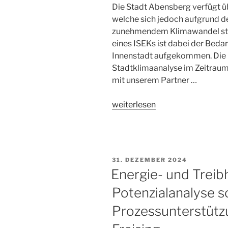
unterstützt
Die Stadt Abensberg verfügt übe
bei
welche sich jedoch aufgrund 
der
zunehmendem Klimawandel star
Recherche
eines ISEKs ist dabei der Bedar
und
Innenstadt aufgekommen. Die 
Darstellung
Stadtklimaanalyse im Zeitra
von
mit unserem Partner …
Projekten
im
„Stadtklimaanalyse
weiterlesen
Landkreis
für
Bayreuth“
die
Kernstadt
von
31. DEZEMBER 2024
Abensberg“
Energie- und Treib
Potenzialanalyse 
Prozessunterstütz