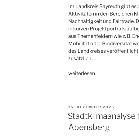
Im Landkreis Bayreuth gibt es b
Aktivitäten in den Bereichen 
Nachhaltigkeit und Fairtrade. D
in kurzen Projektporträts aufb
aus Themenfeldern wie z. B. En
Mobilität oder Biodiversität 
des Landkreises veröffentlicht
zusätzlich …
„„Klimaschutz
weiterlesen
sichtbar
machen
–
Zeigen,
15. DEZEMBER 2025
was
Stadtklimaanalyse 
möglich
Abensberg
ist“
KlimaKom