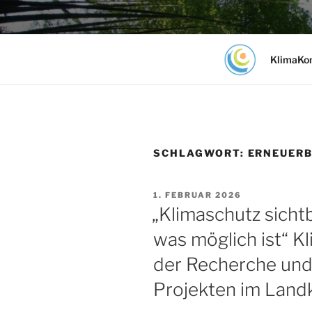
Zum
Inhalt
KlimaKom 
springen
KlimaKo
Gemeinnützige Genossenschaft
SCHLAGWORT:
ERNEUERB
1. FEBRUAR 2026
„Klimaschutz sicht
was möglich ist“ K
der Recherche und
Projekten im Land