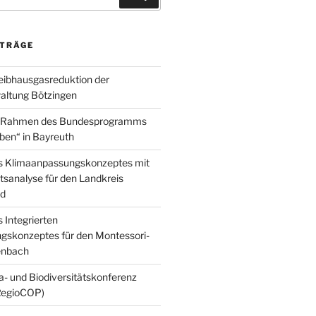
ITRÄGE
reibhausgasreduktion der
ltung Bötzingen
m Rahmen des Bundesprogramms
ben“ in Bayreuth
es Klimaanpassungskonzeptes mit
sanalyse für den Landkreis
nd
s Integrierten
gskonzeptes für den Montessori-
enbach
a- und Biodiversitätskonferenz
RegioCOP)