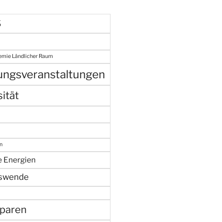
S
emie Ländlicher Raum
gungsveranstaltungen
ität
n
e Energien
swende
paren