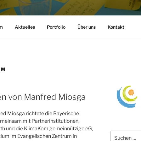
gemeinnützige eG
m
Aktuelles
Portfolio
Über uns
Kontakt
 für nachhaltige Entwicklung
UM
en von Manfred Miosga
d Miosga richtete die Bayerische
einsam mit Partnerinstitutionen,
euth und die KlimaKom gemeinnützige eG,
Suchen
sium im Evangelischen Zentrum in
nach: