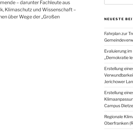
hmende – darunter Fachleute aus
, Klimaschutz und Wissenschaft –
innen über Wege der „Großen
NEUESTE BE
Fahrplan zur T
Gemeindeverwa
Evaluierung i
„Demokratie le
Erstellung ein
Verwundbarkeit
Jerichower La
Erstellung eine
Klimaanpassun
Campus Dietz
Regionale Klim
Oberfranken (