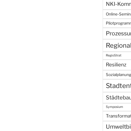
NKI-Kommu
Online-Semin
Pilotprogra
Prozessu
Regiona
RegioStrat
Resilienz
Sozialplanun
Stadten
Städteba
Symposium
Transforma
Umweltbi