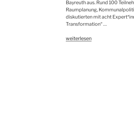
Bayreuth aus. Rund 100 Teilne
Raumplanung, Kommunalpolitik
diskutierten mit acht Expert*
Transformation“ …
„Symposium
weiterlesen
zu
Ehren
von
Manfred
Miosga“