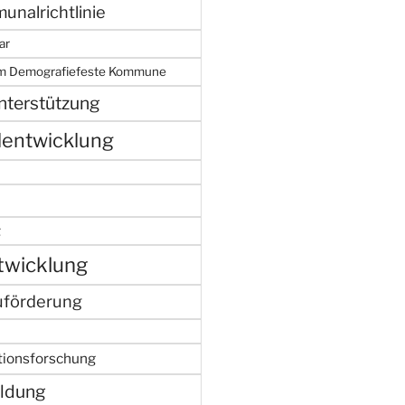
nalrichtlinie
ar
mm Demografiefeste Kommune
nterstützung
lentwicklung
g
twicklung
uförderung
tionsforschung
ldung