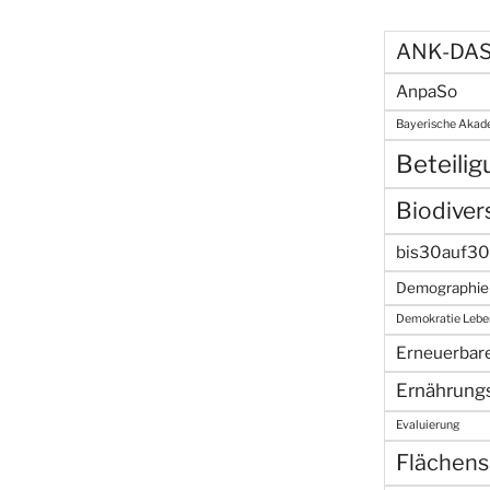
ANK-DA
AnpaSo
Bayerische Akad
Beteili
Biodivers
bis30auf30
Demographie
Demokratie Lebe
Erneuerbar
Ernährung
Evaluierung
Flächens