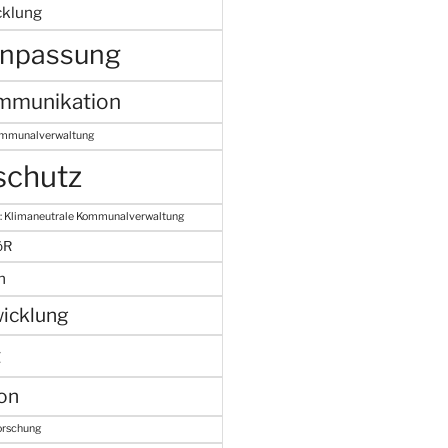
cklung
anpassung
mmunikation
ommunalverwaltung
schutz
: Klimaneutrale Kommunalverwaltung
öR
n
icklung
t
on
orschung