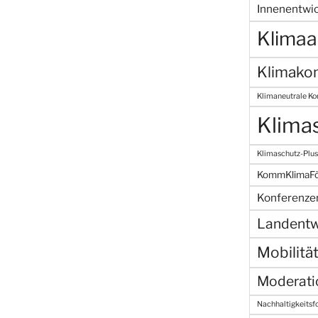
Innenentwi
Klima
Klimako
Klimaneutrale K
Klima
Klimaschutz-Plus
KommKlimaF
Konferenze
Landentw
Mobilitä
Moderati
Nachhaltigkeitsf