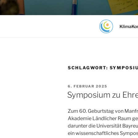
Zum
Inhalt
KlimaKom 
springen
KlimaKo
Gemeinnützige Genossenschaft
SCHLAGWORT:
SYMPOSI
6. FEBRUAR 2025
Symposium zu Ehr
Zum 60. Geburtstag von Manfre
Akademie Ländlicher Raum gem
darunter die Universität Bayr
ein wissenschaftliches Sympo