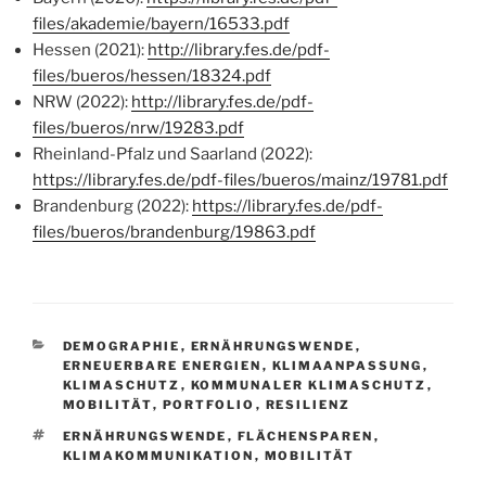
files/akademie/bayern/16533.pdf
Hessen (2021):
http://library.fes.de/pdf-
files/bueros/hessen/18324.pdf
NRW (2022):
http://library.fes.de/pdf-
files/bueros/nrw/19283.pdf
Rheinland-Pfalz und Saarland (2022):
https://library.fes.de/pdf-files/bueros/mainz/19781.pdf
Brandenburg (2022):
https://library.fes.de/pdf-
files/bueros/brandenburg/19863.pdf
KATEGORIEN
DEMOGRAPHIE
,
ERNÄHRUNGSWENDE
,
ERNEUERBARE ENERGIEN
,
KLIMAANPASSUNG
,
KLIMASCHUTZ
,
KOMMUNALER KLIMASCHUTZ
,
MOBILITÄT
,
PORTFOLIO
,
RESILIENZ
SCHLAGWÖRTER
ERNÄHRUNGSWENDE
,
FLÄCHENSPAREN
,
KLIMAKOMMUNIKATION
,
MOBILITÄT