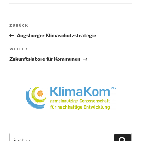
Beitragsnavigation
Vorheriger
ZURÜCK
Beitrag
Augsburger Klimaschutzstrategie
Nächster
WEITER
Beitrag
Zukunftslabore für Kommunen
Suchen
Suche