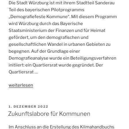
Die Stadt Würzburg ist mit ihrem Stadtteil Sanderau
ländlich
Teil des bayerischen Pilotprogramms
geprägten
„Demografiefeste Kommune“. Mit diesem Programm
Kommunen
wird Würzburg durch das Bayerische
Bayerns“
Staatsministerium der Finanzen und für Heimat
gefördert, um den demografischen und
gesellschaftlichen Wandel in urbanen Gebieten zu
begegnen. Auf der Grundlage einer
Demografieanalyse wurde ein Beteiligungsverfahren
initiiert: ein Quartiersrat wurde gegründet. Der
Quartiersrat …
„Pilotprogramm
weiterlesen
Demografiefeste
Kommune:
Quartiersrat
1. DEZEMBER 2022
Würzburg-
Zukunftslabore für Kommunen
Sanderau“
Im Anschluss an die Erstellung des Klimahandbuchs