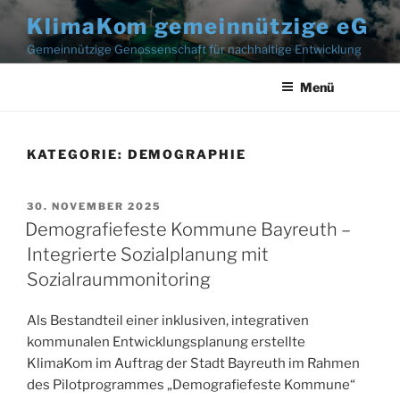
Zum
KlimaKom gemeinnützige eG
Inhalt
Gemeinnützige Genossenschaft für nachhaltige Entwicklung
springen
Menü
KATEGORIE:
DEMOGRAPHIE
30. NOVEMBER 2025
Demografiefeste Kommune Bayreuth –
Integrierte Sozialplanung mit
Sozialraummonitoring
Als Bestandteil einer inklusiven, integrativen
kommunalen Entwicklungsplanung erstellte
KlimaKom im Auftrag der Stadt Bayreuth im Rahmen
des Pilotprogrammes „Demografiefeste Kommune“