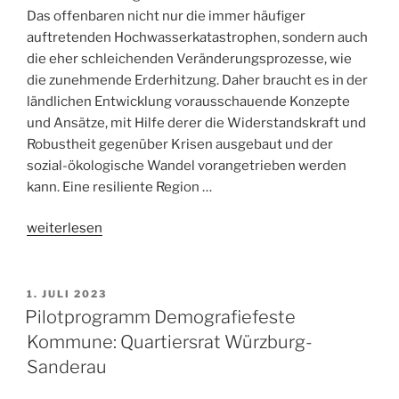
Das offenbaren nicht nur die immer häufiger
auftretenden Hochwasserkatastrophen, sondern auch
die eher schleichenden Veränderungsprozesse, wie
die zunehmende Erderhitzung. Daher braucht es in der
ländlichen Entwicklung vorausschauende Konzepte
und Ansätze, mit Hilfe derer die Widerstandskraft und
Robustheit gegenüber Krisen ausgebaut und der
sozial-ökologische Wandel vorangetrieben werden
kann. Eine resiliente Region …
„Resilienz
weiterlesen
und
Landentwicklung
–
1. JULI 2023
Pfadwechsel:
Pilotprogramm Demografiefeste
Vitalität
Kommune: Quartiersrat Würzburg-
und
Sanderau
Anpassungsfähigkeit
in