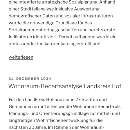
eine integrierte strategische Sozialplanung. Anhand
einer Stadtteilanalyse inklusive Auswertung
demografischer Daten und sozialer Infrastrukturen
wurde die notwendige Grundlage für das
Sozialraummonitoring geschaffen und bereits erste
Indikatoren identifiziert. Darauf aufbauend wurde ein
umfassender Indikatorenkatalog erstellt und …
„Demografiefeste
weiterlesen
Kommune
Bayreuth
–
31. DEZEMBER 2024
Integrierte
Wohnraum-Bedarfsanalyse Landkreis Hof
Sozialplanung
mit
Für den Landkreis Hof und seine 27 Städten und
Sozialraummonitoring“
Gemeinden ermittelten wir die Wohnraum-Bedarfe als
Planungs- und Orientierungsgrundlage zur mittel- und
langfristigen Wohnflächenentwicklung für die
nächsten 20 Jahre. Im Rahmen der Wohnraum-