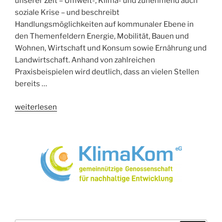
unserer Zeit – Umwelt-, Klima- und zunehmend auch
soziale Krise – und beschreibt
Handlungsmöglichkeiten auf kommunaler Ebene in
den Themenfeldern Energie, Mobilität, Bauen und
Wohnen, Wirtschaft und Konsum sowie Ernährung und
Landwirtschaft. Anhand von zahlreichen
Praxisbeispielen wird deutlich, dass an vielen Stellen
bereits …
„Klima-
weiterlesen
Handbuch
für
Kommunen“