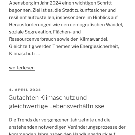
Abensberg im Jahr 2024 einen wichtigen Schritt
begonnen. Ziel ist es, die Stadt zukunftssicher und
resilient aufzustellen, insbesondere im Hinblick auf
Herausforderungen wie den demografischen Wandel,
soziale Segregation, Flächen- und
Ressourcenverbrauch sowie den Klimawandel.
Gleichzeitig werden Themen wie Energiesicherheit,
Klimaschutz …
„Integriertes
weiterlesen
städtebaulichen
Entwicklungskonzept
und
4. APRIL 2024
Klimaschutzkonzept
Gutachten Klimaschutz und
für
gleichwertige Lebensverhältnisse
die
Stadt
Die Trends der vergangenen Jahrzehnte und die
Abensberg“
anstehenden notwendigen Veränderungsprozesse der
kommenden Jahre haben den Handlungsdruck auf