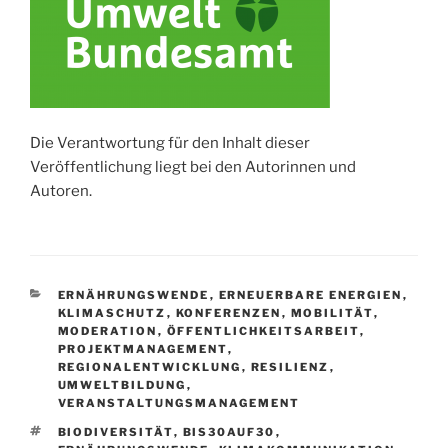
Die Verantwortung für den Inhalt dieser
Veröffentlichung liegt bei den Autorinnen und
Autoren.
KATEGORIEN
ERNÄHRUNGSWENDE
,
ERNEUERBARE ENERGIEN
,
KLIMASCHUTZ
,
KONFERENZEN
,
MOBILITÄT
,
MODERATION
,
ÖFFENTLICHKEITSARBEIT
,
PROJEKTMANAGEMENT
,
REGIONALENTWICKLUNG
,
RESILIENZ
,
UMWELTBILDUNG
,
VERANSTALTUNGSMANAGEMENT
SCHLAGWÖRTER
BIODIVERSITÄT
,
BIS30AUF30
,