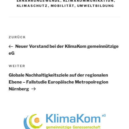
ERNÄHRUNGSWENDE
,
KLIMAKOMMUNIKATION
,
KLIMASCHUTZ
,
MOBILITÄT
,
UMWELTBILDUNG
Beitragsnavigation
Vorheriger
ZURÜCK
Beitrag
Neuer Vorstand bei der KlimaKom gemeinnützige
eG
Nächster
WEITER
Beitrag
Globale Nachhaltigkeitsziele auf der regionalen
Ebene – Fallstudie Europäische Metropolregion
Nürnberg