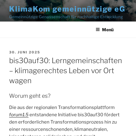
Zum
KlimaKom gemeinnützige eG
Inhalt
Gemeinnützige Genossenschaft für nachhaltige Entwicklung
springen
Menü
30. JUNI 2025
bis30auf30: Lerngemeinschaften
– klimagerechtes Leben vor Ort
wagen
Worum geht es?
Die aus der regionalen Transformationsplattform
forum1.5
entstandene Initiative bis30auf30 fördert
den erforderlichen Transformationsprozess hin zu
einer ressourcenschonenden, klimaneutralen,