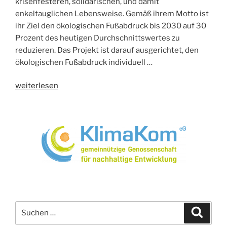
krisenfesteren, solidarischen, und damit
enkeltauglichen Lebensweise. Gemäß ihrem Motto ist
ihr Ziel den ökologischen Fußabdruck bis 2030 auf 30
Prozent des heutigen Durchschnittswertes zu
reduzieren. Das Projekt ist darauf ausgerichtet, den
ökologischen Fußabdruck individuell …
„bis30auf30:
weiterlesen
Lerngemeinschaften
–
klimagerechtes
Leben
vor
Ort
wagen“
Suchen
Suche
nach: