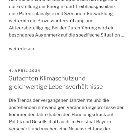
die Erstellung der Energie- und Treibhausgasbilanz,
eine Potenzialanalyse und Szenarien-Entwicklung,
weiterhin die Prozessunterstützung und
Akteursbeteiligung. Bei der Durchführung wird ein
besonderes Augenmerk auf die spezifische Situation …
„Integriertes
weiterlesen
Klimaschutzkonzept
für
die
4. APRIL 2024
Stadt
Gutachten Klimaschutz und
Quedlinburg“
gleichwertige Lebensverhältnisse
Die Trends der vergangenen Jahrzehnte und die
anstehenden notwendigen Veränderungsprozesse der
kommenden Jahre haben den Handlungsdruck auf
Politik und Gesellschaft auch im Freistaat Bayern
verschärft und machen eine Neuausrichtung der