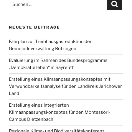
Suchen
geprägten
Suche
nach:
Kommunen
Bayerns“
NEUESTE BEITRÄGE
Fahrplan zur Treibhausgasreduktion der
Gemeindeverwaltung Bötzingen
Evaluierung im Rahmen des Bundesprogramms
„Demokratie leben“ in Bayreuth
Erstellung eines Klimaanpassungskonzeptes mit
Verwundbarkeitsanalyse für den Landkreis Jerichower
Land
Erstellung eines Integrierten
Klimaanpassungskonzeptes für den Montessori-
Campus Dietzenbach
Regionale Klima- und Biodiversitätskonferenz