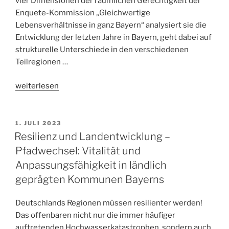
vier Dimensionen der räumlichen Gerechtigkeit der
Enquete-Kommission „Gleichwertige
Lebensverhältnisse in ganz Bayern“ analysiert sie die
Entwicklung der letzten Jahre in Bayern, geht dabei auf
strukturelle Unterschiede in den verschiedenen
Teilregionen …
„Studie
weiterlesen
über
die
Bayerische
1. JULI 2023
Strukturpolitik
Resilienz und Landentwicklung –
als
Pfadwechsel: Vitalität und
Instrument
Anpassungsfähigkeit in ländlich
der
geprägten Kommunen Bayerns
räumlichen
Gerechtigkeit
Deutschlands Regionen müssen resilienter werden!
für
Das offenbaren nicht nur die immer häufiger
den
auftretenden Hochwasserkatastrophen, sondern auch