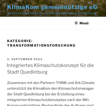
Zum
KlimaKom gemeinnützige eG
Inhalt
Gemeinnützige Genossenschaft für nachhaltige Entwicklung
springen
Menü
KATEGORIE:
TRANSFORMATIONSFORSCHUNG
2. SEPTEMBER 2024
Integriertes Klimaschutzkonzept für die
Stadt Quedlinburg
Zusammen mit den Partnern THINK und Ark Climate
unterstützt die KlimaKom den Klimaschutzmanager
der Stadt Quedlinburg bei der Erstellung eines
integrierten Klimaschutzkonzeptes nach der NKI-
Kommunalrichtlinie. Bestandteile des Auftrags sind