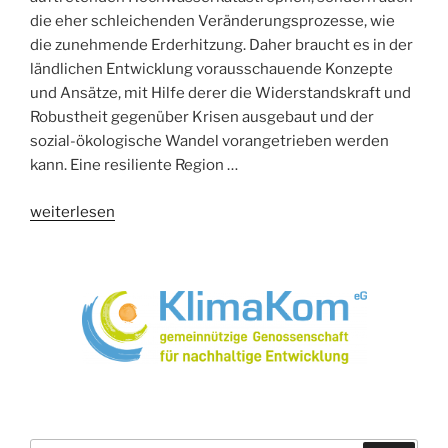
DGB
die eher schleichenden Veränderungsprozesse, wie
Bayern“
die zunehmende Erderhitzung. Daher braucht es in der
ländlichen Entwicklung vorausschauende Konzepte
und Ansätze, mit Hilfe derer die Widerstandskraft und
Robustheit gegenüber Krisen ausgebaut und der
sozial-ökologische Wandel vorangetrieben werden
kann. Eine resiliente Region …
„Resilienz
weiterlesen
und
Landentwicklung
–
Pfadwechsel:
Vitalität
und
Anpassungsfähigkeit
in
ländlich