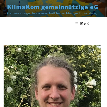
Zum
KlimaKom gemeinnützige eG
Inhalt
Gemeinnützige Genossenschaft für nachhaltige Entwicklung
springen
Menü